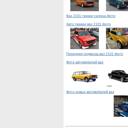
Ваз 2101 тюнинг салона фото
Авто тюнинг ваз 2101 фото
Передняя подвеска ваз 2101 фото
Фото автомобилей ваз
Фото новых автомобилей ваз