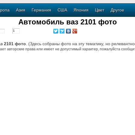
ропа
Азия
Германия
США
Япония
Цвет
Другое
Автомобиль ваз 2101 фото
з 2101 фото
. (Здесь собраны фото на эту тематику, но релевантно
ает авторские права или имеет не допустимый характер, пожалуйста сообщит