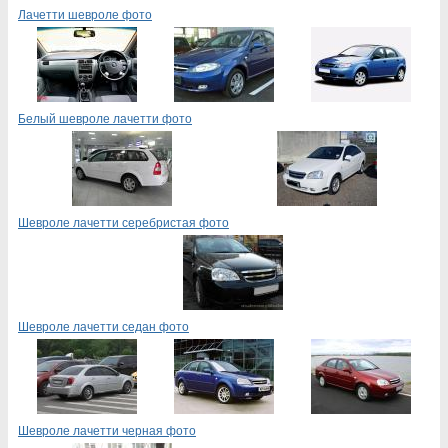
Лачетти шевроле фото
Белый шевроле лачетти фото
Шевроле лачетти серебристая фото
Шевроле лачетти седан фото
Шевроле лачетти черная фото