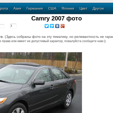
ропа
Азия
Германия
США
Япония
Цвет
Другое
Camry 2007 фото
то
. (Здесь собраны фото на эту тематику, но релевантность не гара
е права или имеет не допустимый характер, пожалуйста сообщите нам ().