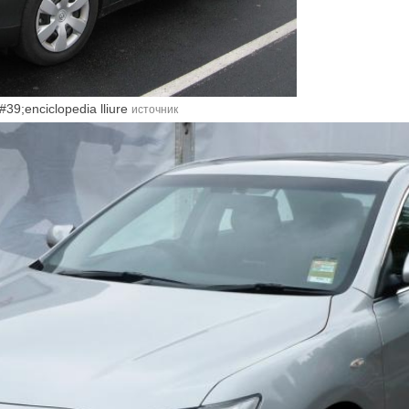
#39;enciclopedia lliure
источник