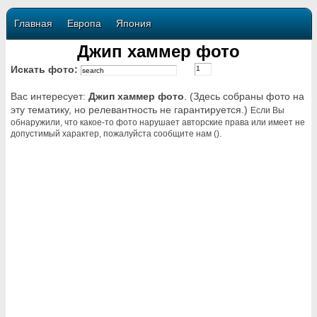
Главная
Европа
Япония
Джип хаммер фото
Искать фото:
Вас интересует:
Джип хаммер фото
. (Здесь собраны фото на
эту тематику, но релевантность не гарантируется.)
Если Вы
обнаружили, что какое-то фото нарушает авторские права или имеет не
допустимый характер, пожалуйста сообщите нам ().