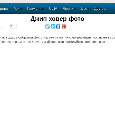
ропа
Азия
Германия
США
Япония
Цвет
Другое
Джип ховер фото
то
. (Здесь собраны фото на эту тематику, но релевантность не гар
е права или имеет не допустимый характер, пожалуйста сообщите нам ().