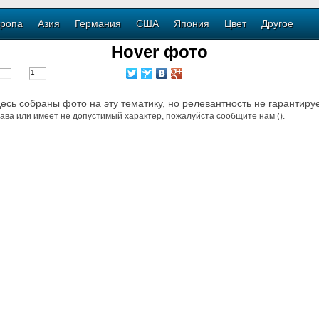
ропа
Азия
Германия
США
Япония
Цвет
Другое
Hover фото
десь собраны фото на эту тематику, но релевантность не гарантиру
ава или имеет не допустимый характер, пожалуйста сообщите нам ().