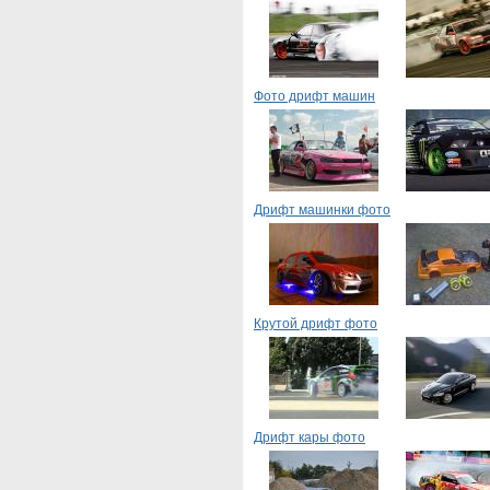
Фото дрифт машин
Дрифт машинки фото
Крутой дрифт фото
Дрифт кары фото