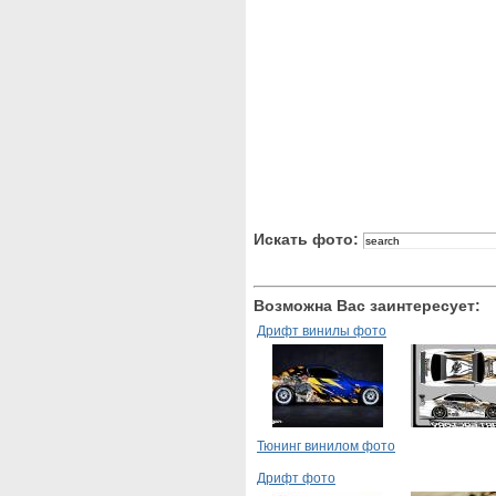
Искать фото:
Возможна Вас заинтересует:
Дрифт винилы фото
Тюнинг винилом фото
Дрифт фото