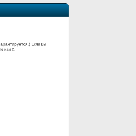
 гарантируется.)
Если Вы
е нам ().