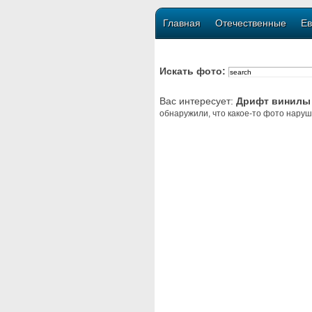
Главная
Отечественные
Ев
Искать фото:
Вас интересует:
Дрифт винилы
обнаружили, что какое-то фото наруш