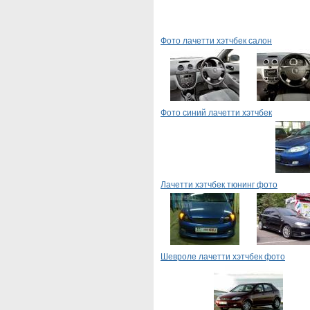
Фото лачетти хэтчбек салон
Фото синий лачетти хэтчбек
Лачетти хэтчбек тюнинг фото
Шевроле лачетти хэтчбек фото