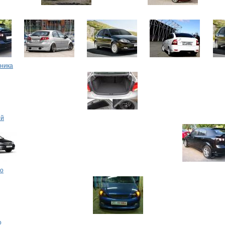
жника
ый
то
о