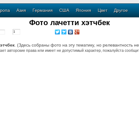
ропа
Азия
Германия
США
Япония
Цвет
Другое
Фото лачетти хэтчбек
хэтчбек
. (Здесь собраны фото на эту тематику, но релевантность н
ает авторские права или имеет не допустимый характер, пожалуйста сообщит