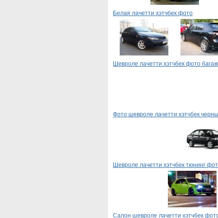
Белая лачетти хэтчбек фото
Шевроле лачетти хэтчбек фото бага
Фото шевроле лачетти хэтчбек черн
Шевроле лачетти хэтчбек тюнинг фо
Салон шевроле лачетти хэтчбек фот