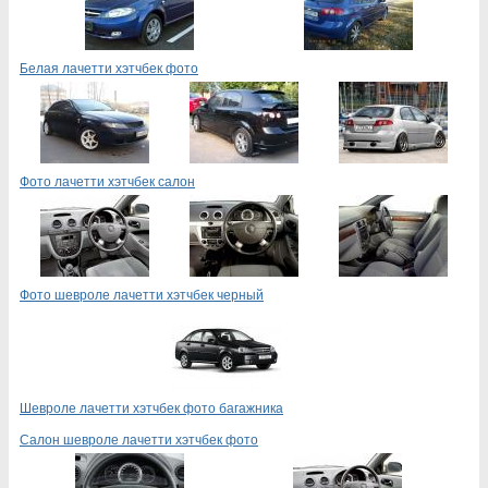
Белая лачетти хэтчбек фото
Фото лачетти хэтчбек салон
Фото шевроле лачетти хэтчбек черный
Шевроле лачетти хэтчбек фото багажника
Салон шевроле лачетти хэтчбек фото