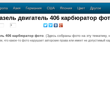
ропа
Азия
Германия
США
Япония
Цвет
Другое
азель двигатель 406 карбюратор фо
ель 406 карбюратор фото
. (Здесь собраны фото на эту тематику, 
и, что какое-то фото нарушает авторские права или имеет не допустимый хар