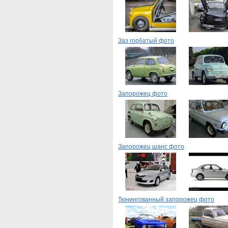
Заз горбатый фото
Запорожец фото
Запорожец шанс фото
Тюнингованный запорожец фото