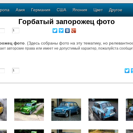
ропа
Азия
Германия
США
Япония
Цвет
Другое
Горбатый запорожец фото
рожец фото
. (Здесь собраны фото на эту тематику, но релевантно
ает авторские права или имеет не допустимый характер, пожалуйста сообщит