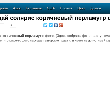
ропа
Азия
Германия
США
Япония
Цвет
Другое
дай солярис коричневый перламутр 
с коричневый перламутр фото
. (Здесь собраны фото на эту тема
и, что какое-то фото нарушает авторские права или имеет не допустимый хар