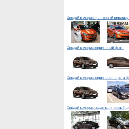
Хендай солярис оранжевый перламу
Хендай солярис коричневый фото
Хендай солярис коричневого цвета ф
Хендай солярис седан коричневый ф