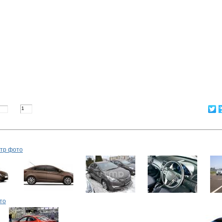
утр фото
то