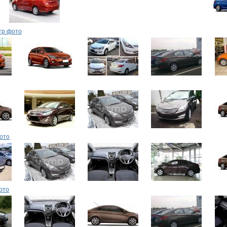
тр фото
ото
ото