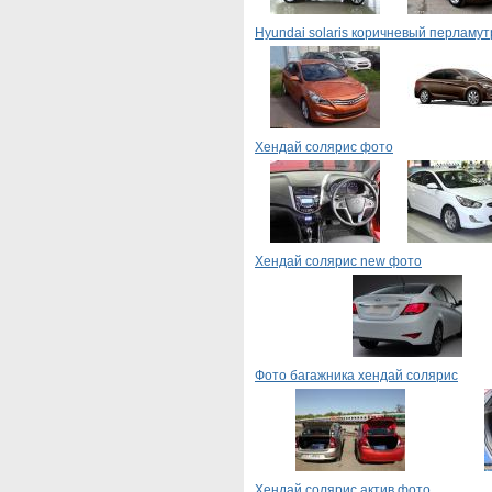
Hyundai solaris коричневый перламу
Хендай солярис фото
Хендай солярис new фото
Фото багажника хендай солярис
Хендай солярис актив фото