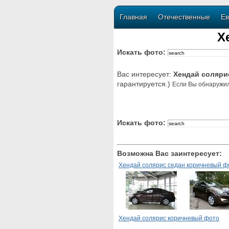
Главная
Отечественные
Ев
Х
Искать фото:
Вас интересует:
Хендай соляри
гарантируется.)
Если Вы обнаружил
Искать фото:
Возможна Вас заинтересует:
Хендай солярис седан коричневый ф
Хендай солярис коричневый фото