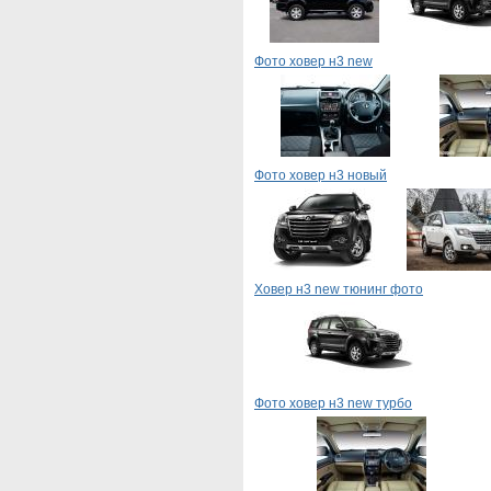
Фото ховер н3 new
Фото ховер н3 новый
Ховер н3 new тюнинг фото
Фото ховер н3 new турбо