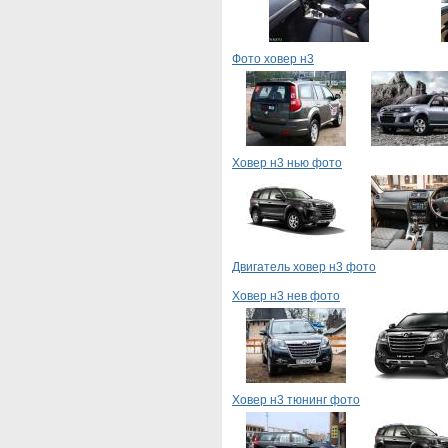
Фото ховер н3
Ховер н3 нью фото
Двигатель ховер н3 фото
Ховер н3 нев фото
Ховер н3 тюнинг фото