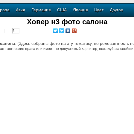
ропа
Азия
Германия
США
Япония
Цвет
Другое
Ховер н3 фото салона
 салона
. (Здесь собраны фото на эту тематику, но релевантность н
ает авторские права или имеет не допустимый характер, пожалуйста сообщит