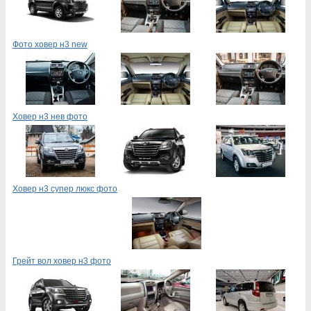
Фото ховер н3 new
Ховер н3 нев фото
Ховер н3 супер люкс фото
Грейт вол ховер н3 фото