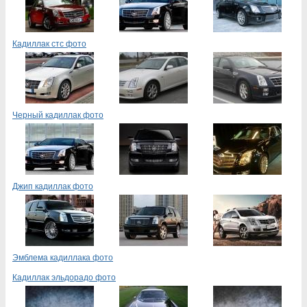
Кадиллак стс фото
Черный кадиллак фото
Джип кадиллак фото
Эмблема кадиллака фото
Кадиллак эльдорадо фото