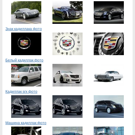
Знак кадиллака фото
Белый кадиллак фото
Кадиллак srx фото
Машина кадиллак фото