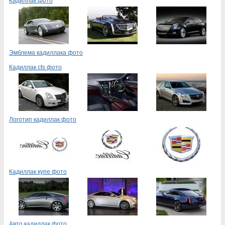
Кадиллак фото
Эмблема кадиллака фото
Кадиллак cts фото
Логотип кадиллак фото
Кадиллак купе фото
Авто кадиллак фото