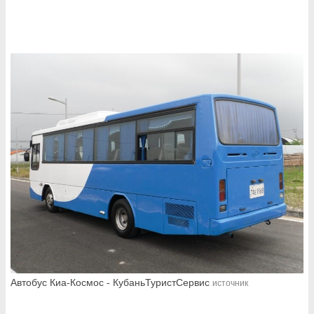
Автобус Киа-Космос - КубаньТуристСервис
источник