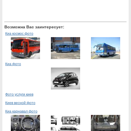
Возможна Вас заинтересует:
Киа космос фото
Киа фото
Фото услуги киев
Киев весной фото
Киа карнавал фото