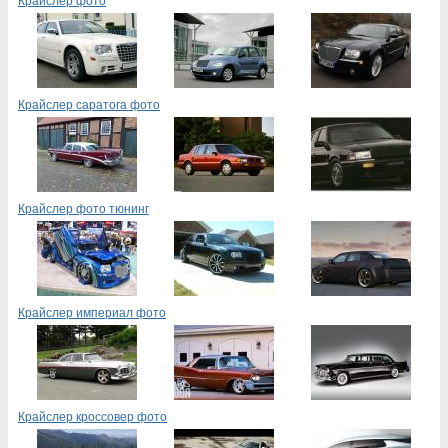
Крайслер фото
Крайслер саратога фото
Крайслер фото тюнинг
Крайслер империал фото
Крайслер кроссовер фото