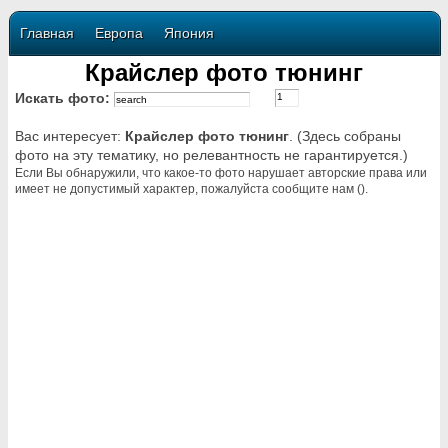
Главная
Европа
Япония
Крайслер фото тюнинг
Искать фото:
Вас интересует:
Крайслер фото тюнинг
. (Здесь собраны
фото на эту тематику, но релевантность не гарантируется.)
Если Вы обнаружили, что какое-то фото нарушает авторские права или
имеет не допустимый характер, пожалуйста сообщите нам ().