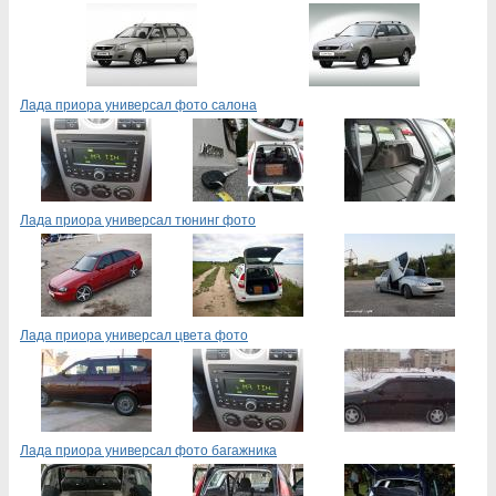
Лада приора универсал фото салона
Лада приора универсал тюнинг фото
Лада приора универсал цвета фото
Лада приора универсал фото багажника