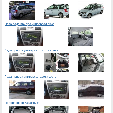
Фото лада приора универсал люкс
Лада приора универсал фото салона
Лада приора универсал цвета фото
Приора фото багажника