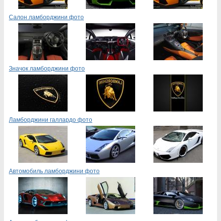
Салон ламборджини фото
Значок ламборджини фото
Ламборджини галлардо фото
Автомобиль ламборджини фото