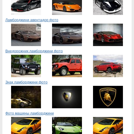
Ламборджини авентадор фото
Внедорожник ламборджини фото
Знак ламборджини фото
Фото машины ламборджини