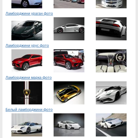
Ламборджини ураган фото
Ламборджини урус фото
Ламборджини марка фото
Белый ламборджини фото