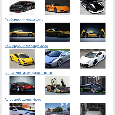
Ламборджини миура фото
Ламборджини галлардо фото
Автомобиль ламборджини фото
Авто ламборджини фото