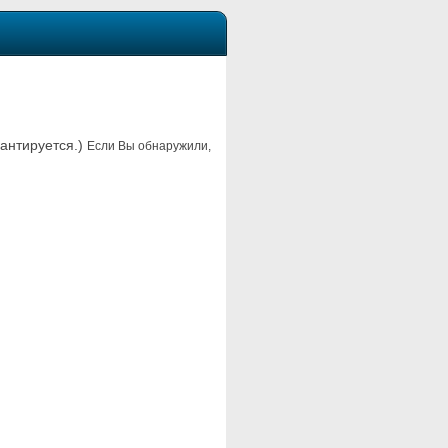
рантируется.)
Если Вы обнаружили,