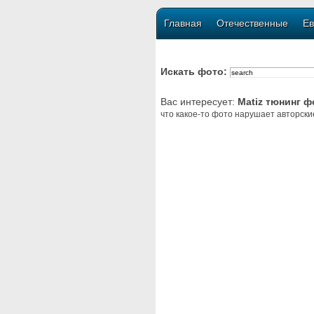
Главная
Отечественные
Ев
Искать фото:
Вас интересует:
Matiz тюнинг ф
что какое-то фото нарушает авторски