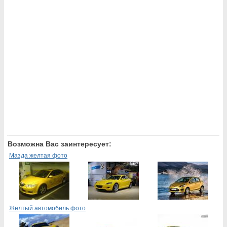
Возможна Вас заинтересует:
Мазда желтая фото
Желтый автомобиль фото