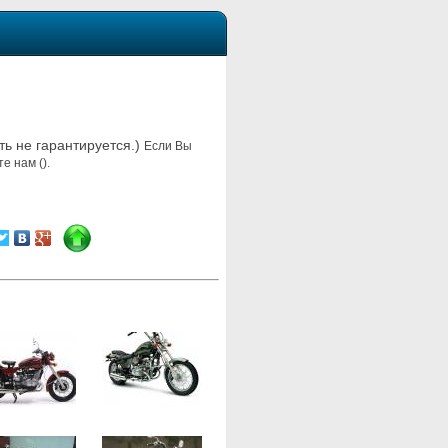
ть не гарантируется.)
Если Вы
е нам ().