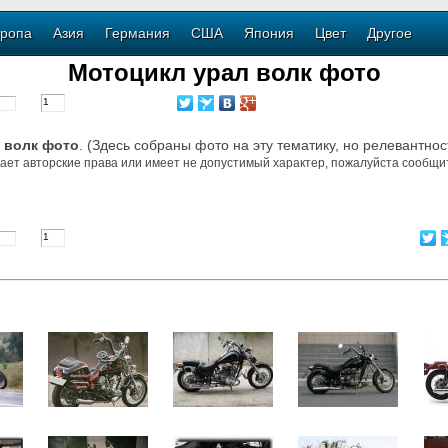
ропа
Азия
Германия
США
Япония
Цвет
Другое
Мотоцикл урал волк фото
 волк фото
. (Здесь собраны фото на эту тематику, но релевантнос
ает авторские права или имеет не допустимый характер, пожалуйста сообщит