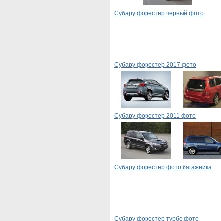
Субару форестер черный фото
Субару форестер 2017 фото
Субару форестер 2011 фото
Субару форестер фото багажника
Субару форестер турбо фото