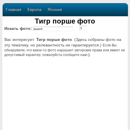
Главная
Европа
Япония
Тигр порше фото
Искать фото:
Вас интересует:
Тигр порше фото
. (Здесь собраны фото на
эту тематику, но релевантность не гарантируется.)
Если Вы
обнаружили, что какое-то фото нарушает авторские права или имеет не
допустимый характер, пожалуйста сообщите нам ().