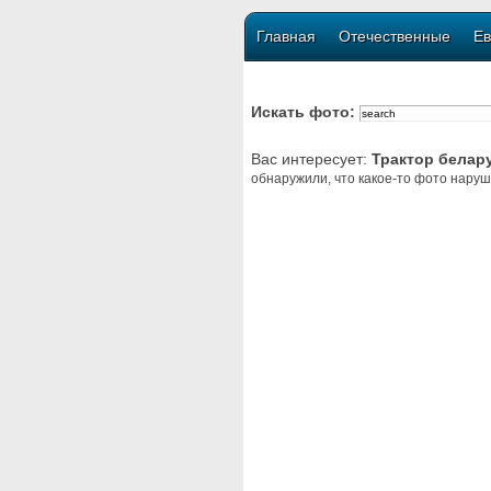
Главная
Отечественные
Ев
Искать фото:
Вас интересует:
Трактор белар
обнаружили, что какое-то фото наруш