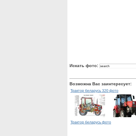
Искать фото:
Возможна Вас заинтересует:
Трактор беларусь 320 фото
Трактор беларусь фото