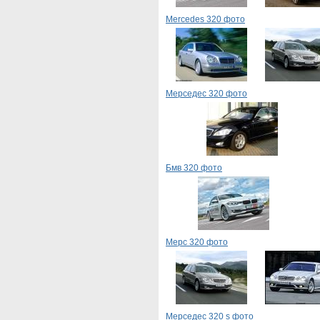
Mercedes 320 фото
Мерседес 320 фото
Бмв 320 фото
Мерс 320 фото
Мерседес 320 s фото