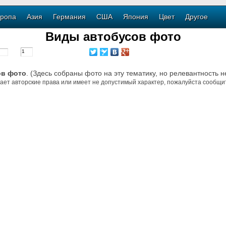
ропа
Азия
Германия
США
Япония
Цвет
Другое
Виды автобусов фото
ов фото
. (Здесь собраны фото на эту тематику, но релевантность н
ает авторские права или имеет не допустимый характер, пожалуйста сообщит