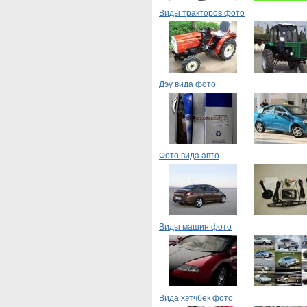
Виды тракторов фото
Дэу вида фото
Фото вида авто
Виды машин фото
Вида хэтчбек фото