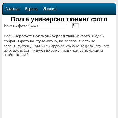
Главная
Европа
Япония
Волга универсал тюнинг фото
Искать фото:
Вас интересует:
Волга универсал тюнинг фото
. (Здесь
собраны фото на эту тематику, но релевантность не
гарантируется.)
Если Вы обнаружили, что какое-то фото нарушает
авторские права или имеет не допустимый характер, пожалуйста
сообщите нам ().