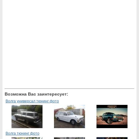
Возможна Вас заинтересует:
Волга универсал тюнинг фото
Волга тюнинг фото