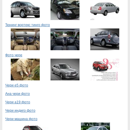
Тюнинг вортекс тинго фото
Фото чере
Чери е5 фото
Ана чери фото
Чери а19 фото
Чери индиго фото
Чери машина фото