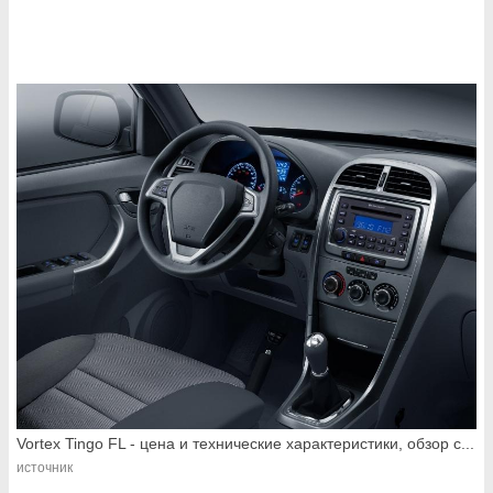
Vortex Tingo FL - цена и технические характеристики, обзор с...
источник