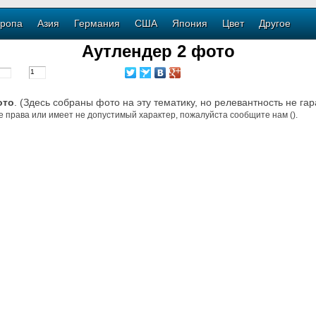
ропа
Азия
Германия
США
Япония
Цвет
Другое
Аутлендер 2 фото
ото
. (Здесь собраны фото на эту тематику, но релевантность не га
е права или имеет не допустимый характер, пожалуйста сообщите нам ().