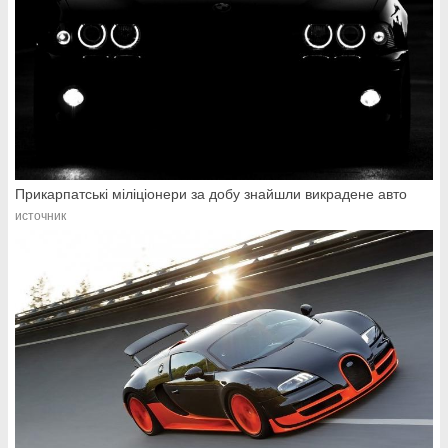
Прикарпатські міліціонери за добу знайшли викрадене авто
источник