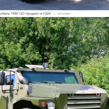
обиль TAM 110 продают в США ::...
источник