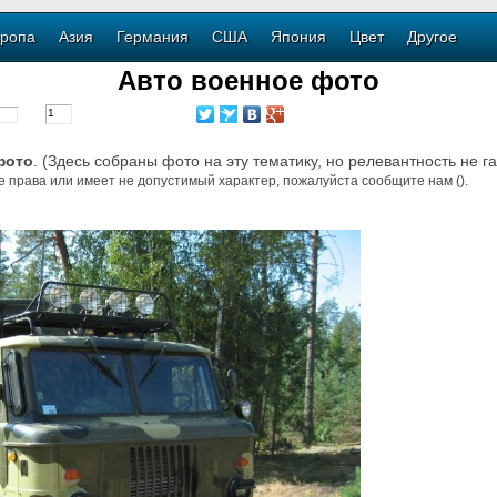
ропа
Азия
Германия
США
Япония
Цвет
Другое
Авто военное фото
фото
. (Здесь собраны фото на эту тематику, но релевантность не г
е права или имеет не допустимый характер, пожалуйста сообщите нам ().