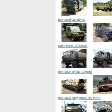
Военный уаз фото
Фото военный камаз
Военные машины фото
Военные внедорожники фото