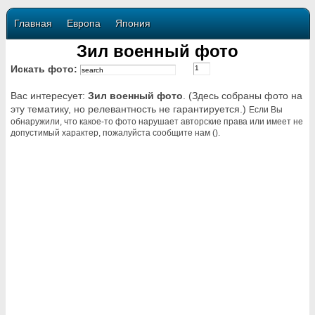
Главная
Европа
Япония
Зил военный фото
Искать фото:
Вас интересует:
Зил военный фото
. (Здесь собраны фото на
эту тематику, но релевантность не гарантируется.)
Если Вы
обнаружили, что какое-то фото нарушает авторские права или имеет не
допустимый характер, пожалуйста сообщите нам ().