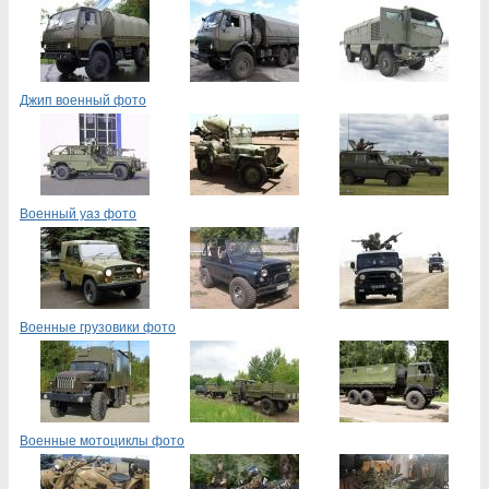
Джип военный фото
Военный уаз фото
Военные грузовики фото
Военные мотоциклы фото