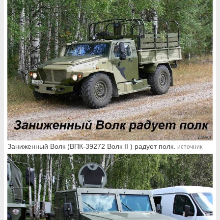
Заниженный Волк (ВПК-39272 Волк II ) радует полк.
источник