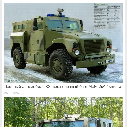
Военный автомобиль XXI века / личный блог МеКсИкА / smotra.
источник