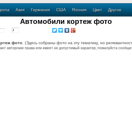
ропа
Азия
Германия
США
Япония
Цвет
Другое
Автомобили кортеж фото
ортеж фото
. (Здесь собраны фото на эту тематику, но релевантнос
ает авторские права или имеет не допустимый характер, пожалуйста сообщит