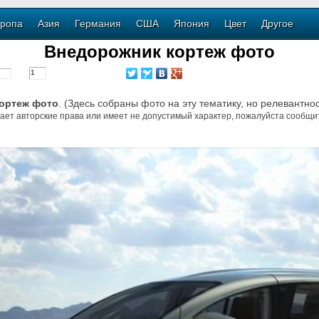
ропа
Азия
Германия
США
Япония
Цвет
Другое
Внедорожник кортеж фото
ортеж фото
. (Здесь собраны фото на эту тематику, но релевантно
ает авторские права или имеет не допустимый характер, пожалуйста сообщит