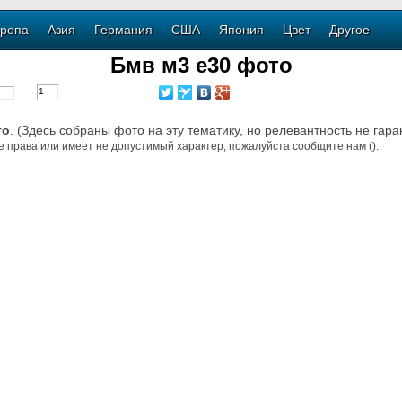
ропа
Азия
Германия
США
Япония
Цвет
Другое
Бмв м3 е30 фото
то
. (Здесь собраны фото на эту тематику, но релевантность не гара
е права или имеет не допустимый характер, пожалуйста сообщите нам ().