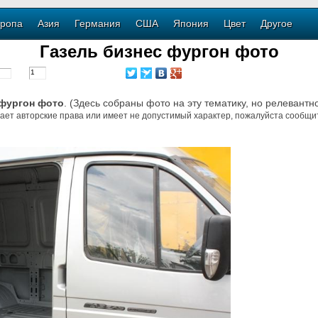
ропа
Азия
Германия
США
Япония
Цвет
Другое
Газель бизнес фургон фото
 фургон фото
. (Здесь собраны фото на эту тематику, но релевантн
ает авторские права или имеет не допустимый характер, пожалуйста сообщит