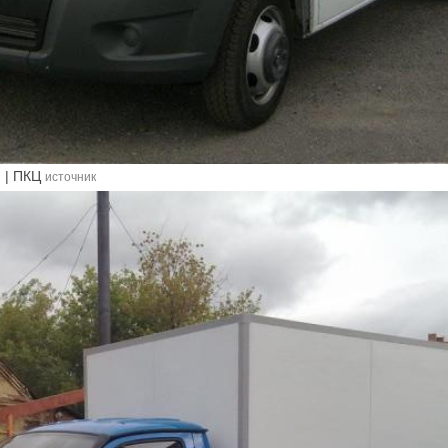
н | ПКЦ
источник