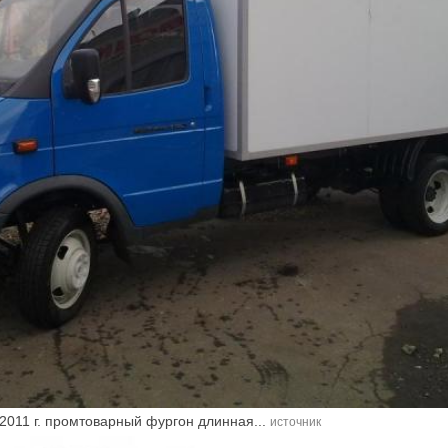
011 г. промтоварный фургон длинная...
источник