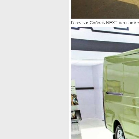
Газель и Соболь NEXT цельномет