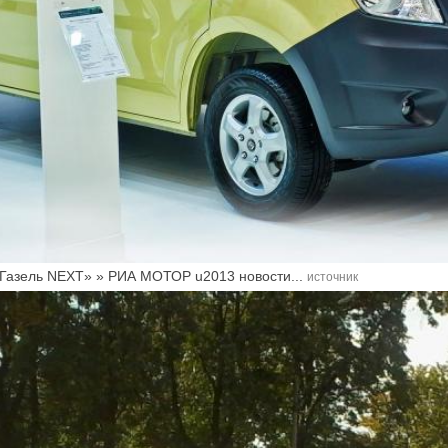
«Газель NEXT» » РИА МОТОР u2013 новости...
источник