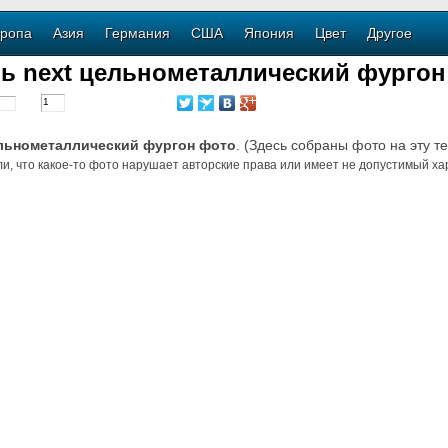
ропа
Азия
Германия
США
Япония
Цвет
Другое
ль next цельнометаллический фургон
ельнометаллический фургон фото
. (Здесь собраны фото на эту т
и, что какое-то фото нарушает авторские права или имеет не допустимый хар