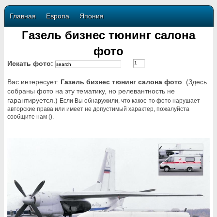
Главная
Европа
Япония
Газель бизнес тюнинг салона
фото
Искать фото:
Вас интересует:
Газель бизнес тюнинг салона фото
. (Здесь
собраны фото на эту тематику, но релевантность не
гарантируется.)
Если Вы обнаружили, что какое-то фото нарушает
авторские права или имеет не допустимый характер, пожалуйста
сообщите нам ().