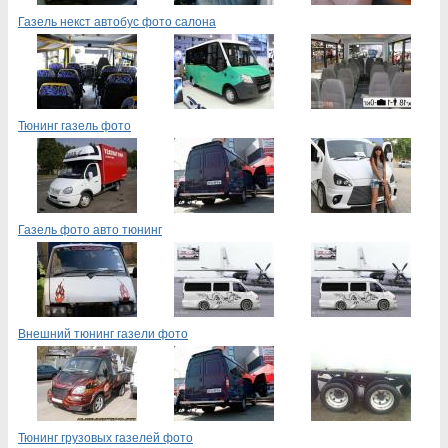
Газель некст автобус фото салона
Тюнинг газель фото
Газель фото авто тюнинг
Внешний тюнинг газели фото
Тюнинг грузовых газелей фото