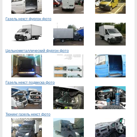
Газель некст фургон фото
Цельнометаллический фургон фото
Газель некст подвеска фото
Тюнинг газель некст фото