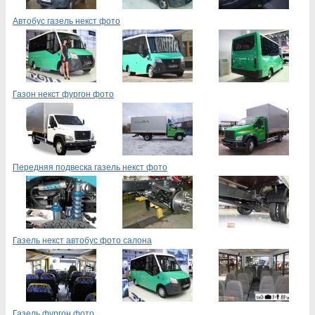
Автобус газель некст фото
Газон некст фургон фото
Передняя подвеска газель некст фото
Газель некст автобус фото салона
Газель фургон фото