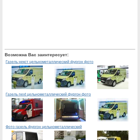
Возможна Вас заинтересует:
Газель некст цельнометаллический фургон фото
Газель next цельнометаллический фургон фото
Фото газель фургон цельнометаллический