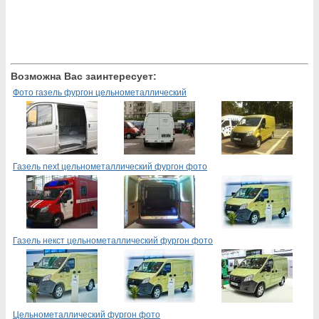
Возможна Вас заинтересует:
Фото газель фургон цельнометаллический
Газель next цельнометаллический фургон фото
Газель некст цельнометаллический фургон фото
Цельнометаллический фургон фото