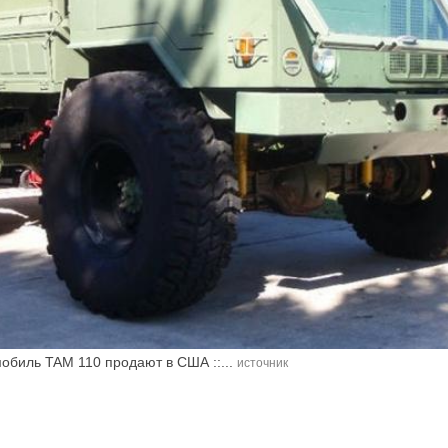
обиль TAM 110 продают в США ::...
источник