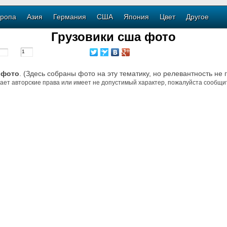
ропа
Азия
Германия
США
Япония
Цвет
Другое
Грузовики сша фото
 фото
. (Здесь собраны фото на эту тематику, но релевантность не 
ает авторские права или имеет не допустимый характер, пожалуйста сообщит