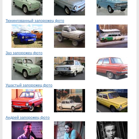
Тюнингованный запорожец фото
Заз запорожец фото
Ушастый запорожец фото
Андрей запорожец фото