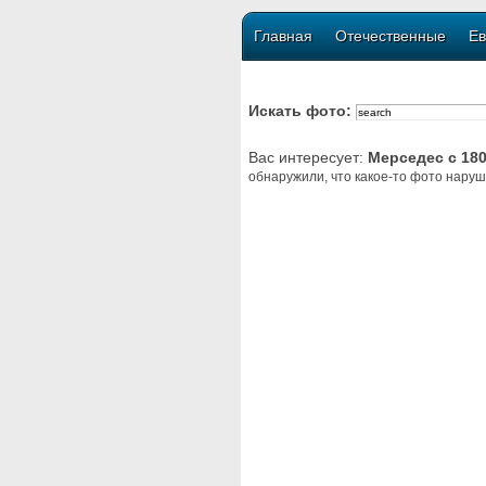
Главная
Отечественные
Ев
Искать фото:
Вас интересует:
Мерседес с 180
обнаружили, что какое-то фото наруш