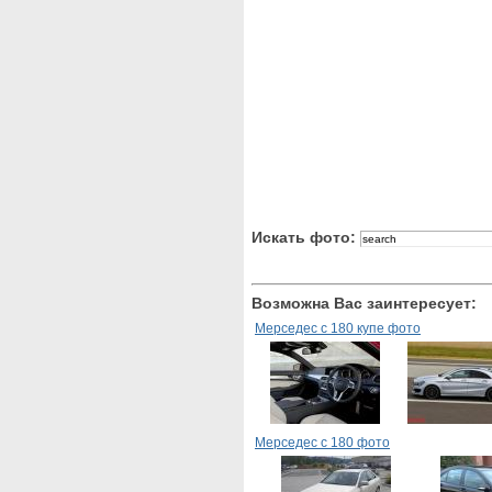
Искать фото:
Возможна Вас заинтересует:
Мерседес с 180 купе фото
Мерседес с 180 фото